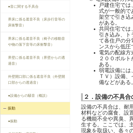
戸建住宅では
●音に関する不具合
式が一般的で
架空で引き込
界床に係る遮音不良（床歩行音等の
がある。
床衝撃音）
共同住宅では
引き込み、ト
界床に係る遮音不良（椅子の移動音
て各住戸の分
や物の落下音等の床衝撃音）
ンスから低圧
電気の配線方
界壁に係る遮音不良（界壁からの透
２００ボルト
過音）
ある。
弱電設備には
ＴＶ）設備、
外壁開口部に係る遮音不良（外壁開
備などがある
口部からの透過音）
●設備からの騒音（概説）
２．設備の不具合
設備の不具合は、耐
振動
材料などの腐食、設
る機能不全や異臭、
●振動
生する。ここでは、
現象を取扱い、各々