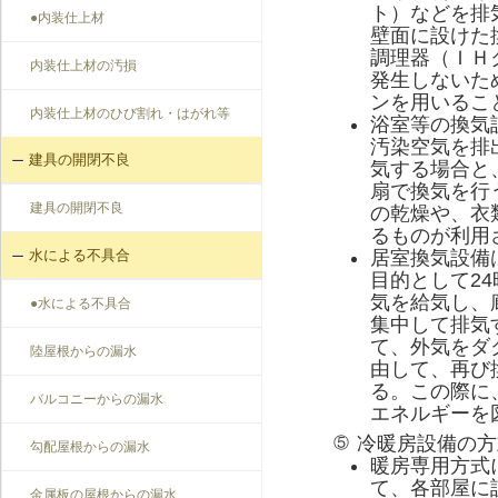
ト）などを排
●内装仕上材
壁面に設けた
調理器（ＩＨ
内装仕上材の汚損
発生しないた
ンを用いるこ
内装仕上材のひび割れ・はがれ等
浴室等の換気
汚染空気を排
建具の開閉不良
気する場合と
扇で換気を行
建具の開閉不良
の乾燥や、衣
るものが利用
居室換気設備
水による不具合
目的として2
気を給気し、
●水による不具合
集中して排気
て、外気をダ
陸屋根からの漏水
由して、再び
る。この際に
バルコニーからの漏水
エネルギーを
冷暖房設備の方
⑤
勾配屋根からの漏水
暖房専用方式
て、各部屋に
金属板の屋根からの漏水