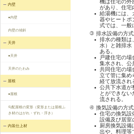
機は住宅の外
内壁
があり、住宅
給湯機には、
●内壁
器やヒートポ
式では、一般
内壁の傾斜
排水設備の方式
③
排水の種類は
天井
水）と雑排水
ある。
●天井
戸建住宅の場
集水され、公
天井のたわみ
共同住宅の場
立て管に集め
経て放流され
屋根
公共下水道が
とができない
●屋根
流される。
換気設備の方式
④
勾配屋根の変形（変形または屋根ふ
住宅の換気設
き材のはがれ・ずれ・浮き）
設備及び居室
厨房換気設備
内装仕上材
出や、料理等