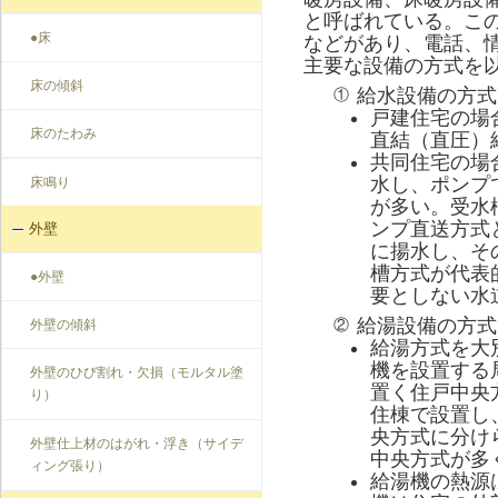
と呼ばれている。こ
●床
などがあり、電話、
主要な設備の方式を
床の傾斜
給水設備の方式
①
戸建住宅の場
床のたわみ
直結（直圧）
共同住宅の場
水し、ポンプ
床鳴り
が多い。受水
ンプ直送方式
外壁
に揚水し、そ
槽方式が代表
●外壁
要としない水
給湯設備の方式
②
外壁の傾斜
給湯方式を大
機を設置する
外壁のひび割れ・欠損（モルタル塗
置く住戸中央
り）
住棟で設置し
央方式に分け
外壁仕上材のはがれ・浮き（サイデ
中央方式が多
ィング張り）
給湯機の熱源