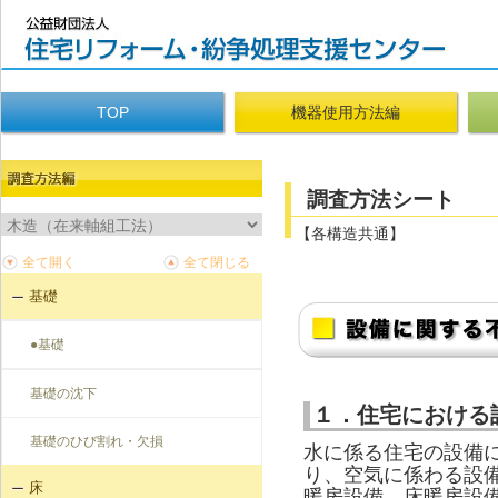
TOP
機器使用方法編
調査方法シート
【各構造共通】
基礎
●基礎
基礎の沈下
１．住宅における
基礎のひび割れ・欠損
水に係る住宅の設備
り、空気に係わる設
床
暖房設備、床暖房設