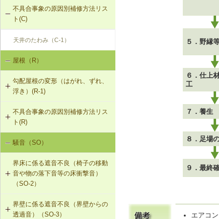
不具合事象の原因別補修方法リス
ト(C)
天井のたわみ（C-1）
５．野縁
屋根（R）
６．仕上
勾配屋根の変形（はがれ、ずれ、
工
浮き）(R-1)
７．養生
不具合事象の原因別補修方法リス
R-1-101 むな木の交換
ト(R)
R-1-102 母屋の増設
８．足場
騒音（SO）
勾配屋根の変形（はがれ、ずれ、浮
き）（R-1）
R-1-103 小屋束の増設
界床に係る遮音不良（椅子の移動
９．最終
音や物の落下音等の床衝撃音）
R-1-104 たる木の交換
（SO-2）
R-1-105 たる木の添木補強
界壁に係る遮音不良（界壁からの
SO-2-501 軽量床衝撃音に対する遮
透過音）（SO-3）
エアコン
音性能のあるフローリング材（床下
R-1-106 たる木、下地板のレベルの