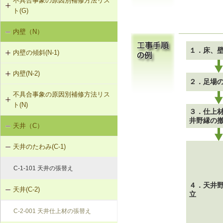
不具合事象の原因別補修方法リス
G-3-101 サイディングの張替え
G-1-103 筋かいの補強・緊結部補強
物により補強
ト(G)
G-2-102 モルタル塗替え
G-3-102 板張りの張替え（下見板張
G-1-104 火打ち梁の追加
F-1-109 土台の交換
内壁（N）
外壁の傾斜（G-1）
り）
G-2-501 ひび割れ改修工法（外壁
部）
G-1-105 耐力壁（面材）の新設
F-1-110 束立てによる大引きの補強
１．床、
内壁の傾斜(N-1)
外壁のひび割れ・欠損（G-2）
G-3-501 サイディングのひび割れの
補修
G-2-502 シール工法（外壁部）
F-1-111 大引きの補修
内壁(N-2)
N-1-001 下地材・仕上材の取替え
外壁仕上材のはがれ、浮き（G-3）
２．足場
（内壁部）
G-2-503 モルタル充填工法（外壁
F-1-112 根太掛けの補修
不具合事象の原因別補修方法リス
N-2-001 仕上材の張替え（内壁部）
部）
ト(N)
３．仕上
F-1-113 根太のレベル調整
井野縁の
天井（C）
内壁の傾斜（N-1）
F-1-501 大引きの交換
天井のたわみ(C-1)
F-1-502 束の交換
C-1-101 天井の張替え
F-1-503 束石の再設置
４．天井
天井(C-2)
立
C-2-001 天井仕上材の張替え