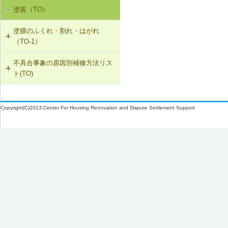
SK-1-002 ダクトの増設
W-3-005 換気扇連動給気口の設置
W-1-506 サッシ回りの防水テープ、
塗装（TO）
室内空気の汚染（SK-1）
防水紙の再施工／遮音性能のある外
W-2-006 給水配管ルートの変更
SK-1-004 通気措置を講じた建具へ
部建具への交換
W-3-006 給水配管・排水配管等の防
塗膜のふくれ・割れ・はがれ
の交換
露被覆
W-2-007 洗濯機防水パン・トラップ
（TO-1）
の取付け直し
W-1-507 換気フード等のシーリング
SK-1-005 通気止め・気密層の設置
材の打直し
W-3-101 外壁断熱材の交換
不具合事象の原因別補修方法リス
TO-1-001 外壁の塗料の塗替え(コン
ト(TO)
クリート系下地)
SK-1-003 換気ファンの交換
W-1-508 排気ダクトの取付け直し
W-3-102 天井断熱材の不連続部分の
修正
塗膜のふくれ・割れ・はがれ（TO-
TO-1-002 外壁の塗料の塗替え(金属
C-2-001 天井仕上材の張替え
W-1-509 下ぶき材、雨押え包み板の
1）
下地)
Copyright(C)2013,Center For Housing Renovation and Dispute Settlement Support
再施工
W-3-103 床断熱材のたれ下がり防止
F-4-501 フローリングの張替え
再施工
TO-1-003 外壁の仕上塗材の塗替え
W-1-510 庇部回りの防水テープ、水
(コンクリート系下地)
N-2-001 仕上材の張替え（内壁部）
切り鉄板の再施工
W-3-501 外壁通気層構法の採用
TO-1-004 屋根の塗料の塗替え(金属
W-1-511 （防水床バルコニーの）防
W-3-502 熱橋部の断熱処理
下地)
水紙、防水テープの再施工
W-3-503 壁防湿層の再施工
TO-1-005 屋根の塗料の塗替え(スレ
W-1-512 防水層および水切り部シー
ート下地)
リングの再施工
W-3-601 断熱性能の高いサッシに交
換