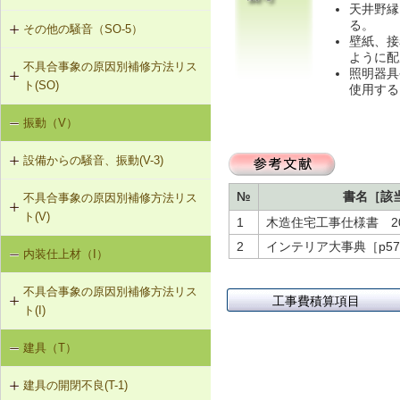
天井野縁
地材等を含む）への交換
調整
る。
その他の騒音（SO-5）
SO-3-501 界壁へのせっこうボード
壁紙、接
の増し張り
R-1-107 振れ止め、桁行筋かいの設
ように配
不具合事象の原因別補修方法リス
SO-5-501 外壁内透湿防水シートの
照明器具
置
ト(SO)
留め付け補修
使用する
R-1-501 仕上材の留付け直し（瓦ぶ
振動（V）
界床に係る遮音不良（床歩行音等の
き）
床衝撃音）（SO-1）
設備からの騒音、振動(V-3)
R-1-601 屋根下地材・ふき材の交換
界床に係る遮音不良（椅子の移動音
№
書名［該
不具合事象の原因別補修方法リス
V-3-001 換気扇・ダクト等の交換工
や物の落下音等の床衝撃音）（SO-
ト(V)
事
2）
1
木造住宅工事仕様書 2023
2
インテリア大事典［p57
内装仕上材（I）
床振動（V-1）
V-3-002 水栓の取付け直し
界壁に係る遮音不良（界壁からの透
過音）（SO-3）
不具合事象の原因別補修方法リス
水平振動（V-2）
V-3-003 器具用通気弁の取付け
工事費積算項目
ト(I)
外壁開口部に係る遮音不良（外部開
設備からの騒音、振動（V-3）
口部からの透過音）（SO-4）
V-3-004 遮音性能のある換気フード
建具（T）
内装仕上材の汚損（I-1）
への交換
その他の騒音（SO-5）
建具の開閉不良(T-1)
内装仕上材のひび割れ、はがれ等
V-3-005 駐輪機からの音・振動の伝