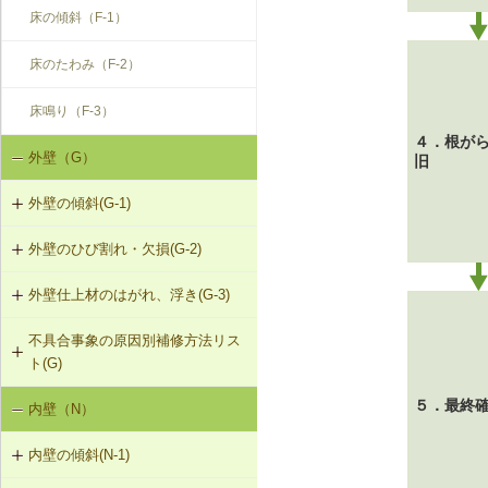
床の傾斜（F-1）
床のたわみ（F-2）
床鳴り（F-3）
４．根が
外壁（G）
旧
外壁の傾斜(G-1)
外壁のひび割れ・欠損(G-2)
G-1-101 柱の交換
外壁仕上材のはがれ、浮き(G-3)
G-2-101 モルタル塗替え（下地込
G-1-102 耐力壁（筋かい）の新設
み）
不具合事象の原因別補修方法リス
G-3-101 サイディングの張替え
G-1-103 筋かいの補強・緊結部補強
ト(G)
G-2-102 モルタル塗替え
G-3-102 板張りの張替え（下見板張
G-1-104 火打ち梁の追加
５．最終
内壁（N）
外壁の傾斜（G-1）
り）
G-2-501 ひび割れ改修工法（外壁
部）
G-1-105 耐力壁（面材）の新設
内壁の傾斜(N-1)
外壁のひび割れ・欠損（G-2）
G-3-501 サイディングのひび割れの
補修
G-2-502 シール工法（外壁部）