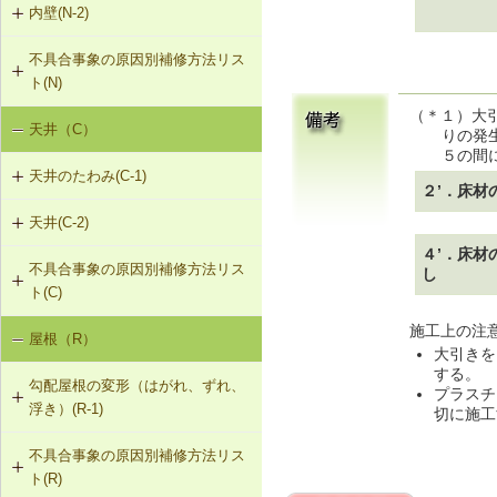
内壁(N-2)
N-1-001 下地材・仕上材の取替え
外壁仕上材のはがれ、浮き（G-3）
（内壁部）
G-2-503 モルタル充填工法（外壁
不具合事象の原因別補修方法リス
N-2-001 仕上材の張替え（内壁部）
部）
ト(N)
（＊１）大
天井（C）
内壁の傾斜（N-1）
りの発
５の間
天井のたわみ(C-1)
２’．床材
天井(C-2)
C-1-101 天井の張替え
４’．床材
不具合事象の原因別補修方法リス
C-2-001 天井仕上材の張替え
し
ト(C)
施工上の注
屋根（R）
天井のたわみ（C-1）
大引きを
する。
勾配屋根の変形（はがれ、ずれ、
プラスチ
浮き）(R-1)
切に施工
不具合事象の原因別補修方法リス
R-1-101 むな木の交換
ト(R)