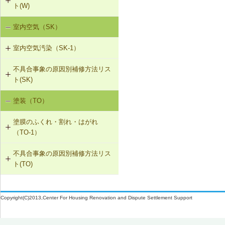
ト(W)
に交換
の再施工
T-1-007 敷居のレベル調整
W-2-003 給水・給湯配管接続部のガ
室内空気（SK）
降雨による漏水（W-1）
W-3-002 結露受、結露排水口の追加
スケット交換
W-1-504 下ぶき材（二重張り）と谷
T-1-008 建具上桟削り調整
板の再施工
室内空気汚染（SK-1）
設備からの漏水（W-2）
W-3-003 熱交換型換気扇の設置
W-2-004 継手の交換
T-1-009 建具枠の取替え
W-1-505 開口部材取付け部のシーリ
不具合事象の原因別補修方法リス
SK-1-001 給排気口の位置の変更
結露（W-3）
W-3-004 湿度連動型換気扇の設置
ング再施工
W-2-005 大便器と排水配管接続部の
ト(SK)
取付け直し
SK-1-002 ダクトの増設
W-3-005 換気扇連動給気口の設置
W-1-506 サッシ回りの防水テープ、
塗装（TO）
室内空気の汚染（SK-1）
防水紙の再施工／遮音性能のある外
W-2-006 給水配管ルートの変更
SK-1-004 通気措置を講じた建具へ
部建具への交換
W-3-006 給水配管・排水配管等の防
塗膜のふくれ・割れ・はがれ
の交換
露被覆
W-2-007 洗濯機防水パン・トラップ
（TO-1）
の取付け直し
W-1-507 換気フード等のシーリング
SK-1-005 通気止め・気密層の設置
材の打直し
W-3-101 外壁断熱材の交換
不具合事象の原因別補修方法リス
TO-1-001 外壁の塗料の塗替え(コン
ト(TO)
クリート系下地)
SK-1-003 換気ファンの交換
W-1-508 排気ダクトの取付け直し
W-3-102 天井断熱材の不連続部分の
修正
塗膜のふくれ・割れ・はがれ（TO-
TO-1-002 外壁の塗料の塗替え(金属
C-2-001 天井仕上材の張替え
W-1-509 下ぶき材、雨押え包み板の
1）
下地)
Copyright(C)2013,Center For Housing Renovation and Dispute Settlement Support
再施工
W-3-103 床断熱材のたれ下がり防止
F-4-501 フローリングの張替え
再施工
TO-1-003 外壁の仕上塗材の塗替え
W-1-510 庇部回りの防水テープ、水