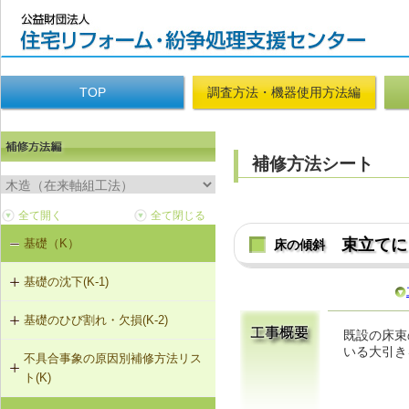
TOP
調査方法・機器使用方法編
補修方法シート
束立てに
基礎（K）
床の傾斜
基礎の沈下(K-1)
基礎のひび割れ・欠損(K-2)
K-1-101 土台をジャッキアップのう
既設の床束
え、基礎の再施工
いる大引き
不具合事象の原因別補修方法リス
K-2-501 樹脂注入工法
ト(K)
K-1-102 布基礎をべた基礎に変更
（基礎天端レベル調整）
K-2-502 充填工法