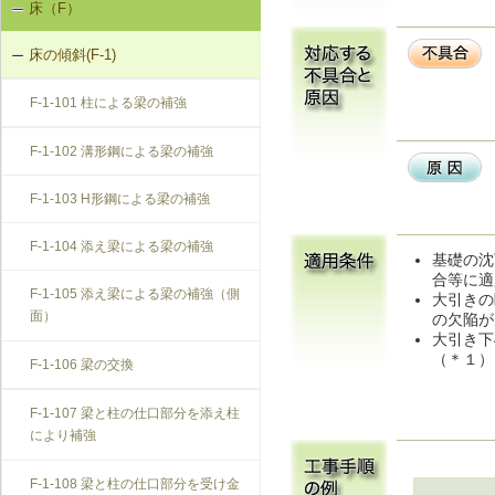
床（F）
基礎の沈下（K-1）
K-1-103 布基礎底盤の拡大（基礎の
K-2-503 打直し工法
床の傾斜(F-1)
基礎のひび割れ・欠損（K-2）
天端レベル調整）
K-2-504 増し打ち補修
F-1-101 柱による梁の補強
K-1-104 土台をジャッキアップのう
え、土台と基礎の間にモルタル充填
K-2-601 Uカットシール材充填工法
F-1-102 溝形鋼による梁の補強
K-1-105 土台をジャッキアップのう
K-2-602 シール工法
F-1-103 H形鋼による梁の補強
え、基礎天端レベル調整
K-2-603 モルタルの塗替え
F-1-104 添え梁による梁の補強
K-1-501 基礎をジャッキアップのう
基礎の沈
え、鋼管圧入工法
合等に適
F-1-105 添え梁による梁の補強（側
大引きの
面）
の欠陥が
K-1-502 基礎をジャッキアップのう
大引き下
え、耐圧版工法
（＊１）
F-1-106 梁の交換
K-1-503 グラウト注入工法
F-1-107 梁と柱の仕口部分を添え柱
により補強
F-1-108 梁と柱の仕口部分を受け金