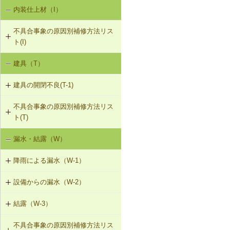
内装仕上材（I）
床振動（V-1）
V-3-002 水栓の取付け直し
界壁に係る遮音不良（界壁からの透
過音）（SO-3）
不具合事象の原因別補修方法リス
水平振動（V-2）
V-3-003 器具用通気弁の取付け
ト(I)
外壁開口部に係る遮音不良（外部開
設備からの騒音、振動（V-3）
口部からの透過音）（SO-4）
V-3-004 遮音性能のある換気フード
建具（T）
内装仕上材の汚損（I-1）
への交換
その他の騒音（SO-5）
建具の開閉不良(T-1)
内装仕上材のひび割れ、はがれ等
V-3-005 駐輪機からの音・振動の伝
（I-2）
搬を防止する措置
不具合事象の原因別補修方法リス
T-1-001 丁番の取付け調整
ト(T)
T-1-002 丁番の取替え
漏水・結露（W）
建具の開閉不良（T-1）
T-1-003 ラッチボルト受金物の調整
降雨による漏水（W-1）
T-1-004 錠の取替え
設備からの漏水（W-2）
W-1-501 けらば水切の再施工
T-1-005 戸車の調整・取替え
結露（W-3）
W-2-001 混合水栓の接続部品の交換
W-1-502 軒先水切・軒どいの再施工
T-1-006 建具の反直し・取替え
不具合事象の原因別補修方法リス
W-3-001 防露型の便器・ロータンク
W-2-002 給湯配管の取替え、再固定
W-1-503 棟部下地及びシーリング材