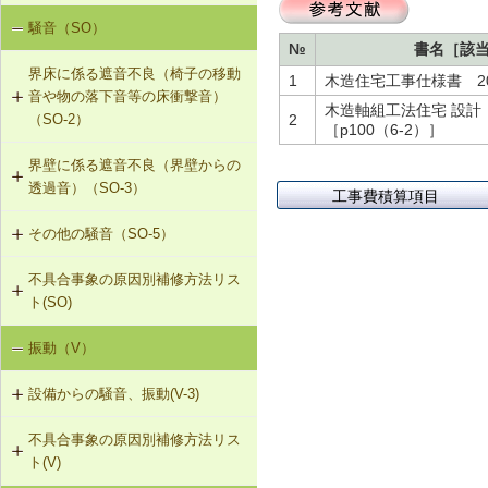
R-1-102 母屋の増設
騒音（SO）
勾配屋根の変形（はがれ、ずれ、浮
№
書名［該
き）（R-1）
R-1-103 小屋束の増設
界床に係る遮音不良（椅子の移動
1
木造住宅工事仕様書 2023
音や物の落下音等の床衝撃音）
R-1-104 たる木の交換
木造軸組工法住宅 設計
（SO-2）
2
［p100（6-2）］
R-1-105 たる木の添木補強
界壁に係る遮音不良（界壁からの
SO-2-501 軽量床衝撃音に対する遮
透過音）（SO-3）
音性能のあるフローリング材（床下
工事費積算項目
R-1-106 たる木、下地板のレベルの
地材等を含む）への交換
調整
その他の騒音（SO-5）
SO-3-501 界壁へのせっこうボード
の増し張り
R-1-107 振れ止め、桁行筋かいの設
不具合事象の原因別補修方法リス
SO-5-501 外壁内透湿防水シートの
置
ト(SO)
留め付け補修
R-1-501 仕上材の留付け直し（瓦ぶ
振動（V）
界床に係る遮音不良（床歩行音等の
き）
床衝撃音）（SO-1）
設備からの騒音、振動(V-3)
R-1-601 屋根下地材・ふき材の交換
界床に係る遮音不良（椅子の移動音
不具合事象の原因別補修方法リス
V-3-001 換気扇・ダクト等の交換工
や物の落下音等の床衝撃音）（SO-
ト(V)
事
2）