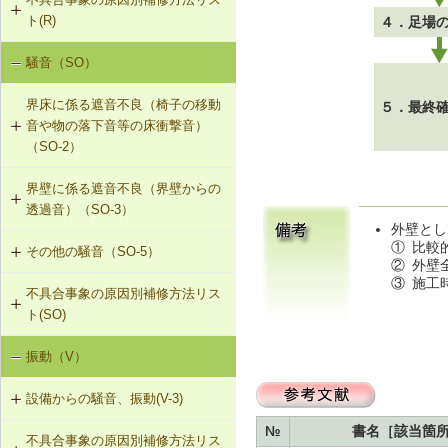
R-1-101 むな木の交換
ト(R)
４．足場
R-1-102 母屋の増設
騒音（SO）
勾配屋根の変形（はがれ、ずれ、浮
き）（R-1）
R-1-103 小屋束の増設
界床に係る遮音不良（椅子の移動
５．最終
音や物の落下音等の床衝撃音）
R-1-104 たる木の交換
（SO-2）
R-1-105 たる木の添木補強
界壁に係る遮音不良（界壁からの
SO-2-501 軽量床衝撃音に対する遮
透過音）（SO-3）
音性能のあるフローリング材（床下
R-1-106 たる木、下地板のレベルの
外壁とし
地材等を含む）への交換
調整
①
比較
その他の騒音（SO-5）
SO-3-501 界壁へのせっこうボード
②
外壁
の増し張り
R-1-107 振れ止め、桁行筋かいの設
③
施工
不具合事象の原因別補修方法リス
SO-5-501 外壁内透湿防水シートの
置
ト(SO)
留め付け補修
R-1-501 仕上材の留付け直し（瓦ぶ
振動（V）
界床に係る遮音不良（床歩行音等の
き）
床衝撃音）（SO-1）
設備からの騒音、振動(V-3)
R-1-601 屋根下地材・ふき材の交換
界床に係る遮音不良（椅子の移動音
№
書名［該当箇
不具合事象の原因別補修方法リス
V-3-001 換気扇・ダクト等の交換工
や物の落下音等の床衝撃音）（SO-