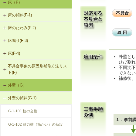
床（F）
基礎の沈下（K-1）
K-1-103 布基礎底盤の拡大（基礎の
K-2-503 打直し工法
床の傾斜(F-1)
基礎のひび割れ・欠損（K-2）
天端レベル調整）
K-2-504 増し打ち補修
床のたわみ(F-2)
F-1-101 柱による梁の補強
K-1-104 土台をジャッキアップのう
え、土台と基礎の間にモルタル充填
K-2-601 Uカットシール材充填工法
床鳴り(F-3)
F-2-101 根太の交換
F-1-102 溝形鋼による梁の補強
K-1-105 土台をジャッキアップのう
K-2-602 シール工法
床(F-4)
F-3-101 下地合板の留付け直し
F-2-102 下地合板の張替え（根太を
F-1-103 H形鋼による梁の補強
え、基礎天端レベル調整
外壁とし
含む）
ひび割れ
K-2-603 モルタルの塗替え
不具合事象の原因別補修方法リス
F-4-001 ビニル床シートの張替え
F-3-102 床鳴りの補修
不同沈下
F-1-104 添え梁による梁の補強
K-1-501 基礎をジャッキアップのう
ト(F)
できない
え、鋼管圧入工法
補修後、
F-4-002 カーペットの張替え
F-1-105 添え梁による梁の補強（側
外壁（G）
床の傾斜（F-1）
面）
K-1-502 基礎をジャッキアップのう
F-4-501 フローリングの張替え
え、耐圧版工法
外壁の傾斜(G-1)
床のたわみ（F-2）
F-1-106 梁の交換
K-1-503 グラウト注入工法
G-1-101 柱の交換
床鳴り（F-3）
F-1-107 梁と柱の仕口部分を添え柱
１．事前
により補強
G-1-102 耐力壁（筋かい）の新設
F-1-108 梁と柱の仕口部分を受け金