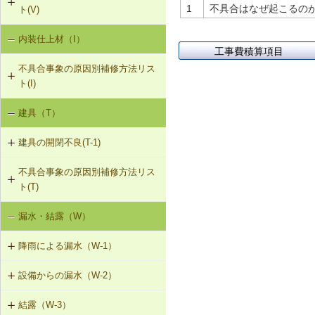
1
不具合はなぜ起こるのか 
ト(V)
事
2）
内装仕上材（I）
床振動（V-1）
V-3-002 水栓の取付け直し
界壁に係る遮音不良（界壁からの透
工事費積算項目
過音）（SO-3）
不具合事象の原因別補修方法リス
水平振動（V-2）
V-3-003 器具用通気弁の取付け
ト(I)
外壁開口部に係る遮音不良（外部開
設備からの騒音、振動（V-3）
口部からの透過音）（SO-4）
V-3-004 遮音性能のある換気フード
建具（T）
内装仕上材の汚損（I-1）
への交換
その他の騒音（SO-5）
建具の開閉不良(T-1)
内装仕上材のひび割れ、はがれ等
V-3-005 駐輪機からの音・振動の伝
（I-2）
搬を防止する措置
不具合事象の原因別補修方法リス
T-1-001 丁番の取付け調整
ト(T)
T-1-002 丁番の取替え
漏水・結露（W）
建具の開閉不良（T-1）
T-1-003 ラッチボルト受金物の調整
降雨による漏水（W-1）
T-1-004 錠の取替え
設備からの漏水（W-2）
W-1-501 けらば水切の再施工
T-1-005 戸車の調整・取替え
結露（W-3）
W-2-001 混合水栓の接続部品の交換
W-1-502 軒先水切・軒どいの再施工