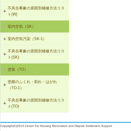
T-1-006 建具の反直し・取替え
不具合事象の原因別補修方法リス
W-3-001 防露型の便器・ロータンク
W-2-002 給湯配管の取替え、再固定
W-1-503 棟部下地及びシーリング材
ト(W)
に交換
の再施工
T-1-007 敷居のレベル調整
W-2-003 給水・給湯配管接続部のガ
室内空気（SK）
降雨による漏水（W-1）
W-3-002 結露受、結露排水口の追加
スケット交換
W-1-504 下ぶき材（二重張り）と谷
T-1-008 建具上桟削り調整
板の再施工
室内空気汚染（SK-1）
設備からの漏水（W-2）
W-3-003 熱交換型換気扇の設置
W-2-004 継手の交換
T-1-009 建具枠の取替え
W-1-505 開口部材取付け部のシーリ
不具合事象の原因別補修方法リス
SK-1-001 給排気口の位置の変更
結露（W-3）
W-3-004 湿度連動型換気扇の設置
ング再施工
W-2-005 大便器と排水配管接続部の
ト(SK)
取付け直し
SK-1-002 ダクトの増設
W-3-005 換気扇連動給気口の設置
W-1-506 サッシ回りの防水テープ、
塗装（TO）
室内空気の汚染（SK-1）
防水紙の再施工／遮音性能のある外
W-2-006 給水配管ルートの変更
SK-1-004 通気措置を講じた建具へ
部建具への交換
W-3-006 給水配管・排水配管等の防
塗膜のふくれ・割れ・はがれ
の交換
露被覆
W-2-007 洗濯機防水パン・トラップ
（TO-1）
の取付け直し
W-1-507 換気フード等のシーリング
SK-1-005 通気止め・気密層の設置
材の打直し
W-3-101 外壁断熱材の交換
不具合事象の原因別補修方法リス
TO-1-001 外壁の塗料の塗替え(コン
ト(TO)
クリート系下地)
SK-1-003 換気ファンの交換
W-1-508 排気ダクトの取付け直し
W-3-102 天井断熱材の不連続部分の
修正
塗膜のふくれ・割れ・はがれ（TO-
TO-1-002 外壁の塗料の塗替え(金属
C-2-001 天井仕上材の張替え
W-1-509 下ぶき材、雨押え包み板の
1）
下地)
Copyright(C)2013,Center For Housing Renovation and Dispute Settlement Support
再施工
W-3-103 床断熱材のたれ下がり防止