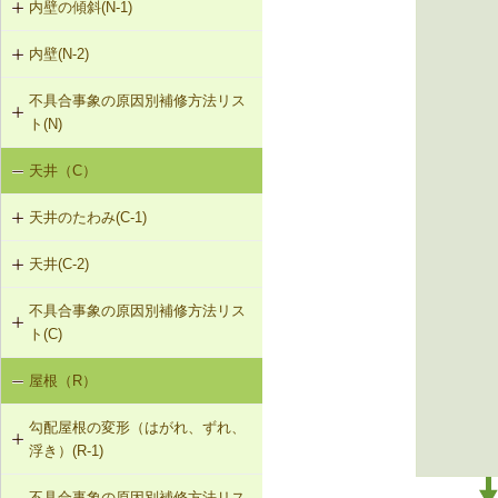
内壁の傾斜(N-1)
内壁(N-2)
N-1-001 下地材・仕上材の取替え
（内壁部）
不具合事象の原因別補修方法リス
N-2-001 仕上材の張替え（内壁部）
ト(N)
天井（C）
内壁の傾斜（N-1）
天井のたわみ(C-1)
天井(C-2)
C-1-101 天井の張替え
不具合事象の原因別補修方法リス
C-2-001 天井仕上材の張替え
ト(C)
屋根（R）
天井のたわみ（C-1）
勾配屋根の変形（はがれ、ずれ、
浮き）(R-1)
不具合事象の原因別補修方法リス