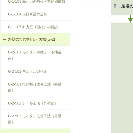
G-1-103 筋かいの補強・緊結部補強
物により補強
２．足場
G-1-104 火打ち梁の追加
F-1-109 土台の交換
G-1-105 耐力壁（面材）の新設
F-1-110 束立てによる大引きの補強
外壁のひび割れ・欠損(G-2)
F-1-111 大引きの補修
G-2-101 モルタル塗替え（下地込
F-1-112 根太掛けの補修
み）
F-1-113 根太のレベル調整
G-2-102 モルタル塗替え
F-1-501 大引きの交換
G-2-501 ひび割れ改修工法（外壁
部）
F-1-502 束の交換
G-2-502 シール工法（外壁部）
F-1-503 束石の再設置
G-2-503 モルタル充填工法（外壁
部）