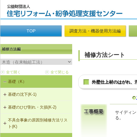
TOP
調査方法・機器使用方法編
補修方法シート
基礎（K）
外壁仕上材のはがれ、
基礎の沈下(K-1)
基礎のひび割れ・欠損(K-2)
K-1-101 土台をジャッキアップのう
サイディン
え、基礎の再施工
る。
不具合事象の原因別補修方法リス
K-2-501 樹脂注入工法
ト(K)
K-1-102 布基礎をべた基礎に変更
（基礎天端レベル調整）
K-2-502 充填工法