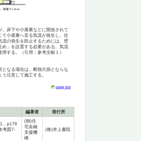
が、床下や小屋裏などに開放されて
じて小屋裏へ至る気流が発生し、住
気流の発生を防止するためには、壁
止め」を設置する必要がある。気流
使用する。（引用：参考文献１）
続となる場合は、断熱欠損とならな
よう注意して施工する。
page top
編著者
発行所
(独)住
1，p178
宅金融
0参考図7-
(株)井上書院
支援機
構