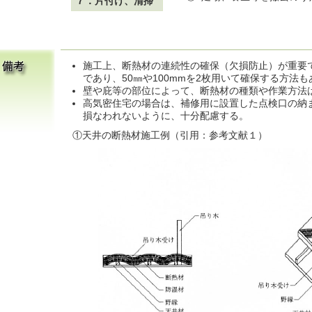
７．片付け、清掃
施工上、断熱材の連続性の確保（欠損防止）が重要
であり、50㎜や100mmを2枚用いて確保する方法も
壁や庇等の部位によって、断熱材の種類や作業方法
高気密住宅の場合は、補修用に設置した点検口の納
損なわれないように、十分配慮する。
①天井の断熱材施工例（引用：参考文献１）