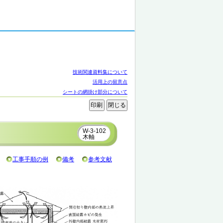
技術関連資料集について
活用上の留意点
シートの網掛け部分について
W-3-102
木軸
工事手順の例
備考
参考文献