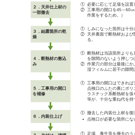
①
必要に応じて足場を設置
２．天井仕上材の
②
工事用の開口を45～60
一部撤去
作業をするため。）
①
しみになった箇所は十分
３．結露箇所の乾
②
天井裏面で断熱材および
燥
る。
①
断熱材は当該箇所よりも片
４．断熱材の敷込
を隙間のないよう押しつ
み
②
作業穴の部分は最後にか
湿フィルムに若干の隙間
①
工事用の開口はできれば
５．工事用の開口
点検口のふたの裏にポリ
を補修
ラスチック系断熱材を張
等が、十分な重ね代を持
①
撤去した内装仕上材を復
６．内装仕上げ
点検口が必要な箇所にな
①
足場、養生等を撤去のう