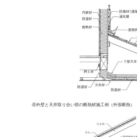
④外壁と天井取り合い部の断熱材施工例（外張断熱）