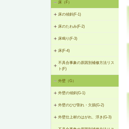
床（F）
基礎の沈下（K-1）
K-1-103 布基礎底盤の拡大（基礎の
K-2-503 打直し工法
床の傾斜(F-1)
基礎のひび割れ・欠損（K-2）
天端レベル調整）
K-2-504 増し打ち補修
床のたわみ(F-2)
F-1-101 柱による梁の補強
K-1-104 土台をジャッキアップのう
え、土台と基礎の間にモルタル充填
K-2-601 Uカットシール材充填工法
床鳴り(F-3)
F-2-101 根太の交換
F-1-102 溝形鋼による梁の補強
K-1-105 土台をジャッキアップのう
K-2-602 シール工法
床(F-4)
F-3-101 下地合板の留付け直し
F-2-102 下地合板の張替え（根太を
F-1-103 H形鋼による梁の補強
え、基礎天端レベル調整
含む）
K-2-603 モルタルの塗替え
不具合事象の原因別補修方法リス
F-4-001 ビニル床シートの張替え
F-3-102 床鳴りの補修
F-1-104 添え梁による梁の補強
K-1-501 基礎をジャッキアップのう
ト(F)
え、鋼管圧入工法
F-4-002 カーペットの張替え
F-1-105 添え梁による梁の補強（側
外壁（G）
床の傾斜（F-1）
面）
K-1-502 基礎をジャッキアップのう
F-4-501 フローリングの張替え
え、耐圧版工法
外壁の傾斜(G-1)
床のたわみ（F-2）
F-1-106 梁の交換
K-1-503 グラウト注入工法
外壁のひび割れ・欠損(G-2)
G-1-101 柱の交換
床鳴り（F-3）
F-1-107 梁と柱の仕口部分を添え柱
により補強
外壁仕上材のはがれ、浮き(G-3)
G-2-101 モルタル塗替え（下地込
G-1-102 耐力壁（筋かい）の新設
み）
F-1-108 梁と柱の仕口部分を受け金