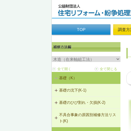
TOP
調査方
基礎（K）
基礎の沈下(K-1)
基礎のひび割れ・欠損(K-2)
K-1-101 土台をジャッキアップのう
え、基礎の再施工
不具合事象の原因別補修方法リス
K-2-501 樹脂注入工法
ト(K)
K-1-102 布基礎をべた基礎に変更
（基礎天端レベル調整）
K-2-502 充填工法