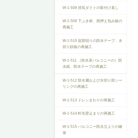
W-1-508 排気ダクトの取付け直し
W-1-509 下ぶき材、雨押え包み板の
再施工
W-1-510 庇部回りの防水テープ、水
切り鉄板の再施工
W-1-511 （防水床バルコニーの）防
水紙、防水テープの再施工
W-1-512 防水層および水切り部シー
リングの再施工
W-1-513 ドレンまわりの再施工
W-1-514 軒先壁止まりの再施工
W-1-515 バルコニー防水立上りの確
保