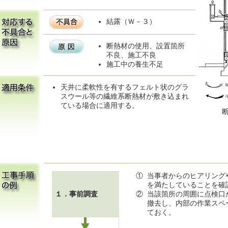
結露（Ｗ－３）
断熱材の使用、設置箇所
不良、施工不良
施工中の養生不足
天井に柔軟性を有するフェルト状のグラ
スウール等の繊維系断熱材が敷き込まれ
ている場合に適用する。
①
当事者からのヒアリング
を満たしていることを確
１．事前調査
②
当該箇所の周囲に点検口
撤去し、内部の作業スペ
ておく。