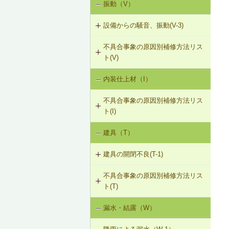
振動（V）
界床に係る遮音不良（床歩行音等の
き）
床衝撃音）（SO-1）
設備からの騒音、振動(V-3)
R-1-601 屋根下地材・ふき材の交換
界床に係る遮音不良（椅子の移動音
不具合事象の原因別補修方法リス
V-3-001 換気扇・ダクト等の交換工
や物の落下音等の床衝撃音）（SO-
ト(V)
事
2）
内装仕上材（I）
床振動（V-1）
V-3-002 水栓の取付け直し
界壁に係る遮音不良（界壁からの透
過音）（SO-3）
不具合事象の原因別補修方法リス
水平振動（V-2）
V-3-003 器具用通気弁の取付け
ト(I)
外壁開口部に係る遮音不良（外部開
設備からの騒音、振動（V-3）
口部からの透過音）（SO-4）
V-3-004 遮音性能のある換気フード
建具（T）
内装仕上材の汚損（I-1）
への交換
その他の騒音（SO-5）
建具の開閉不良(T-1)
内装仕上材のひび割れ、はがれ等
V-3-005 駐輪機からの音・振動の伝
（I-2）
搬を防止する措置
不具合事象の原因別補修方法リス
T-1-001 丁番の取付け調整
ト(T)
T-1-002 丁番の取替え
漏水・結露（W）
建具の開閉不良（T-1）
T-1-003 ラッチボルト受金物の調整