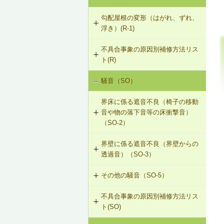
勾配屋根の変形（はがれ、ずれ、
浮き）(R-1)
不具合事象の原因別補修方法リス
R-1-101 むな木の交換
ト(R)
R-1-102 母屋の増設
騒音（SO）
勾配屋根の変形（はがれ、ずれ、浮
き）（R-1）
R-1-103 小屋束の増設
界床に係る遮音不良（椅子の移動
音や物の落下音等の床衝撃音）
R-1-104 たる木の交換
（SO-2）
R-1-105 たる木の添木補強
界壁に係る遮音不良（界壁からの
SO-2-501 軽量床衝撃音に対する遮
透過音）（SO-3）
音性能のあるフローリング材（床下
R-1-106 たる木、下地板のレベルの
地材等を含む）への交換
調整
その他の騒音（SO-5）
SO-3-501 界壁へのせっこうボード
の増し張り
R-1-107 振れ止め、桁行筋かいの設
不具合事象の原因別補修方法リス
SO-5-501 外壁内透湿防水シートの
置
ト(SO)
留め付け補修
R-1-501 仕上材の留付け直し（瓦ぶ