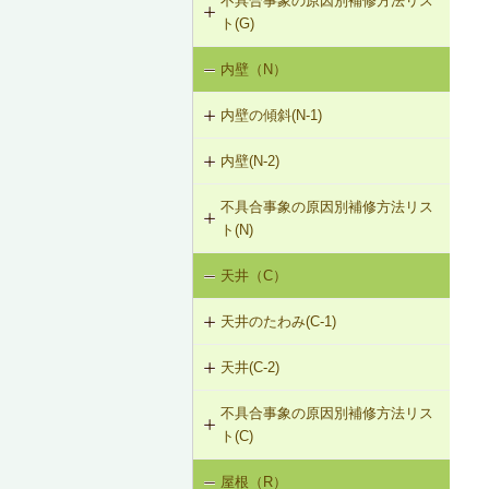
不具合事象の原因別補修方法リス
G-3-101 サイディングの張替え
G-1-103 筋かいの補強・緊結部補強
物により補強
ト(G)
G-2-102 モルタル塗替え
G-3-102 板張りの張替え（下見板張
G-1-104 火打ち梁の追加
F-1-109 土台の交換
内壁（N）
外壁の傾斜（G-1）
り）
G-2-501 ひび割れ改修工法（外壁
部）
G-1-105 耐力壁（面材）の新設
F-1-110 束立てによる大引きの補強
内壁の傾斜(N-1)
外壁のひび割れ・欠損（G-2）
G-3-501 サイディングのひび割れの
補修
G-2-502 シール工法（外壁部）
F-1-111 大引きの補修
内壁(N-2)
N-1-001 下地材・仕上材の取替え
外壁仕上材のはがれ、浮き（G-3）
（内壁部）
G-2-503 モルタル充填工法（外壁
F-1-112 根太掛けの補修
不具合事象の原因別補修方法リス
N-2-001 仕上材の張替え（内壁部）
部）
ト(N)
F-1-113 根太のレベル調整
天井（C）
内壁の傾斜（N-1）
F-1-501 大引きの交換
天井のたわみ(C-1)
F-1-502 束の交換
天井(C-2)
C-1-101 天井の張替え
F-1-503 束石の再設置
不具合事象の原因別補修方法リス
C-2-001 天井仕上材の張替え
ト(C)
屋根（R）
天井のたわみ（C-1）