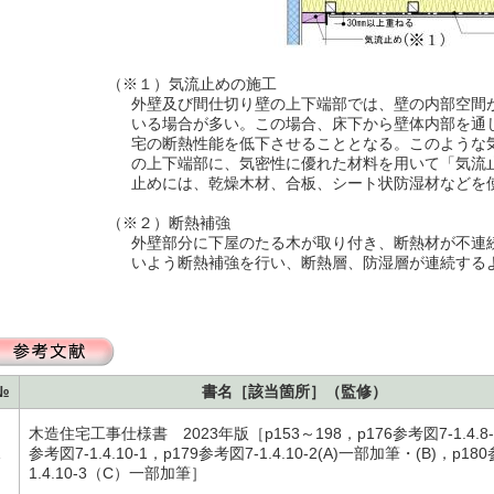
（※１）気流止めの施工
外壁及び間仕切り壁の上下端部では、壁の内部空間
いる場合が多い。この場合、床下から壁体内部を通
宅の断熱性能を低下させることとなる。このような
の上下端部に、気密性に優れた材料を用いて「気流
止めには、乾燥木材、合板、シート状防湿材などを
（※２）断熱補強
外壁部分に下屋のたる木が取り付き、断熱材が不連
いよう断熱補強を行い、断熱層、防湿層が連続する
№
書名［該当箇所］（監修）
木造住宅工事仕様書 2023年版［p153～198，p176参考図7-1.4.8-
1
参考図7-1.4.10-1，p179参考図7-1.4.10-2(A)一部加筆・(B)，p18
1.4.10-3（C）一部加筆］