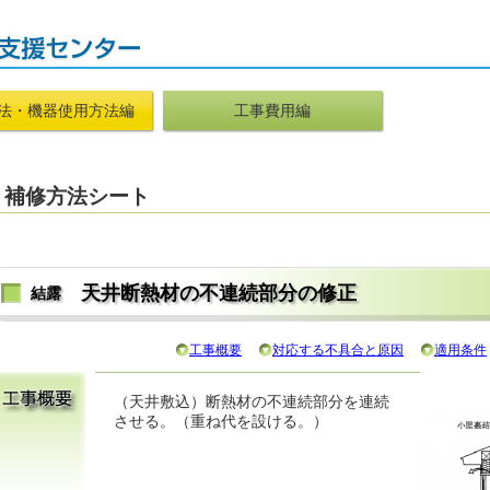
法・機器使用方法編
工事費用編
補修方法シート
天井断熱材の不連続部分の修正
結露
工事概要
対応する不具合と原因
適用条件
（天井敷込）断熱材の不連続部分を連続
させる。（重ね代を設ける。）