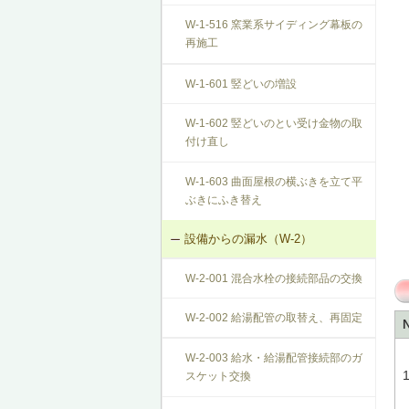
W-1-516 窯業系サイディング幕板の
再施工
W-1-601 竪どいの増設
W-1-602 竪どいのとい受け金物の取
付け直し
W-1-603 曲面屋根の横ぶきを立て平
ぶきにふき替え
設備からの漏水（W-2）
W-2-001 混合水栓の接続部品の交換
W-2-002 給湯配管の取替え、再固定
W-2-003 給水・給湯配管接続部のガ
スケット交換