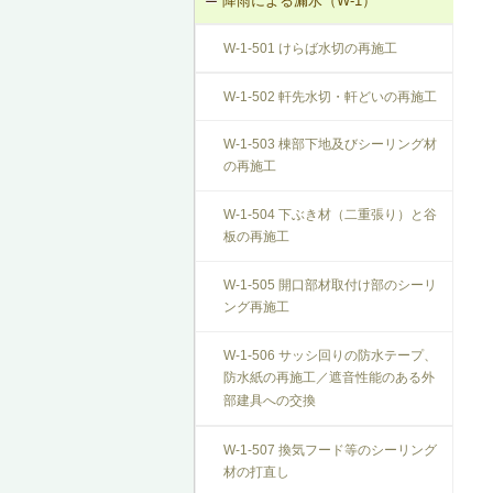
降雨による漏水（W-1）
T-1-004 錠の取替え
W-1-501 けらば水切の再施工
T-1-005 戸車の調整・取替え
W-1-502 軒先水切・軒どいの再施工
T-1-006 建具の反直し・取替え
W-1-503 棟部下地及びシーリング材
の再施工
T-1-007 敷居のレベル調整
W-1-504 下ぶき材（二重張り）と谷
T-1-008 建具上桟削り調整
板の再施工
T-1-009 建具枠の取替え
W-1-505 開口部材取付け部のシーリ
ング再施工
W-1-506 サッシ回りの防水テープ、
防水紙の再施工／遮音性能のある外
部建具への交換
W-1-507 換気フード等のシーリング
材の打直し