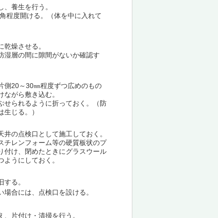
し、養生を行う。
㎝角程度開ける。（体を中に入れて
に乾燥させる。
防湿層の間に隙間がないか確認す
側20～30㎜程度ずつ広めのもの
けながら敷き込む。
ぶせられるように折っておく。（防
は生じる。）
天井の点検口として施工しておく。
スチレンフォーム等の硬質板状のプ
り付け、閉めたときにグラスウール
つようにしておく。
旧する。
い場合には、点検口を設ける。
え、片付け・清掃を行う。