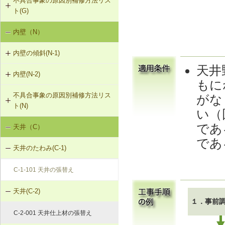
不具合事象の原因別補修方法リス
G-3-101 サイディングの張替え
G-1-103 筋かいの補強・緊結部補強
物により補強
ト(G)
G-2-102 モルタル塗替え
G-3-102 板張りの張替え（下見板張
G-1-104 火打ち梁の追加
F-1-109 土台の交換
内壁（N）
外壁の傾斜（G-1）
り）
G-2-501 ひび割れ改修工法（外壁
部）
G-1-105 耐力壁（面材）の新設
F-1-110 束立てによる大引きの補強
内壁の傾斜(N-1)
外壁のひび割れ・欠損（G-2）
G-3-501 サイディングのひび割れの
補修
G-2-502 シール工法（外壁部）
天井
F-1-111 大引きの補修
内壁(N-2)
N-1-001 下地材・仕上材の取替え
外壁仕上材のはがれ、浮き（G-3）
もに
（内壁部）
G-2-503 モルタル充填工法（外壁
F-1-112 根太掛けの補修
不具合事象の原因別補修方法リス
がな
N-2-001 仕上材の張替え（内壁部）
部）
ト(N)
い（
F-1-113 根太のレベル調整
であ
天井（C）
内壁の傾斜（N-1）
F-1-501 大引きの交換
であ
天井のたわみ(C-1)
F-1-502 束の交換
C-1-101 天井の張替え
F-1-503 束石の再設置
天井(C-2)
１．事前
C-2-001 天井仕上材の張替え