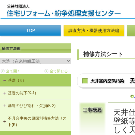
TOP
調査方法・機器使用方法編
補修方法シート
基礎（K）
天井室内空気汚染
基礎の沈下(K-1)
基礎のひび割れ・欠損(K-2)
K-1-101 土台をジャッキアップのう
天井
え、基礎の再施工
不具合事象の原因別補修方法リス
壁紙
K-2-501 樹脂注入工法
ト(K)
K-1-102 布基礎をべた基礎に変更
しく
（基礎天端レベル調整）
K-2-502 充填工法