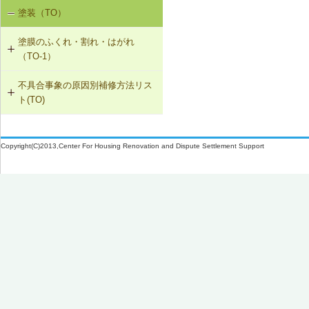
SK-1-002 ダクトの増設
W-3-005 換気扇連動給気口の設置
W-1-506 サッシ回りの防水テープ、
塗装（TO）
室内空気の汚染（SK-1）
防水紙の再施工／遮音性能のある外
W-2-006 給水配管ルートの変更
SK-1-004 通気措置を講じた建具へ
部建具への交換
W-3-006 給水配管・排水配管等の防
塗膜のふくれ・割れ・はがれ
の交換
露被覆
W-2-007 洗濯機防水パン・トラップ
（TO-1）
の取付け直し
W-1-507 換気フード等のシーリング
SK-1-005 通気止め・気密層の設置
材の打直し
W-3-101 外壁断熱材の交換
不具合事象の原因別補修方法リス
TO-1-001 外壁の塗料の塗替え(コン
ト(TO)
クリート系下地)
SK-1-003 換気ファンの交換
W-1-508 排気ダクトの取付け直し
W-3-102 天井断熱材の不連続部分の
修正
塗膜のふくれ・割れ・はがれ（TO-
TO-1-002 外壁の塗料の塗替え(金属
C-2-001 天井仕上材の張替え
W-1-509 下ぶき材、雨押え包み板の
1）
下地)
Copyright(C)2013,Center For Housing Renovation and Dispute Settlement Support
再施工
W-3-103 床断熱材のたれ下がり防止
F-4-501 フローリングの張替え
再施工
TO-1-003 外壁の仕上塗材の塗替え
W-1-510 庇部回りの防水テープ、水
(コンクリート系下地)
N-2-001 仕上材の張替え（内壁部）
切り鉄板の再施工
W-3-501 外壁通気層構法の採用
TO-1-004 屋根の塗料の塗替え(金属
W-1-511 （防水床バルコニーの）防
W-3-502 熱橋部の断熱処理
下地)
水紙、防水テープの再施工
W-3-503 壁防湿層の再施工
TO-1-005 屋根の塗料の塗替え(スレ
W-1-512 防水層および水切り部シー
ート下地)
リングの再施工
W-3-601 断熱性能の高いサッシに交
換