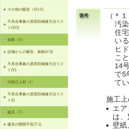
地材等を含む）への交換
調整
その他の騒音（SO-5）
SO-3-501 界壁へのせっこうボード
（＊１
の増し張り
R-1-107 振れ止め、桁行筋かいの設
不具合事象の原因別補修方法リス
汚
SO-5-501 外壁内透湿防水シートの
置
ト(SO)
留め付け補修
住
R-1-501 仕上材の留付け直し（瓦ぶ
い
振動（V）
界床に係る遮音不良（床歩行音等の
き）
床衝撃音）（SO-1）
ヒ
設備からの騒音、振動(V-3)
R-1-601 屋根下地材・ふき材の交換
こと
界床に係る遮音不良（椅子の移動音
14
不具合事象の原因別補修方法リス
V-3-001 換気扇・ダクト等の交換工
や物の落下音等の床衝撃音）（SO-
ト(V)
事
2）
で5
て
内装仕上材（I）
床振動（V-1）
V-3-002 水栓の取付け直し
界壁に係る遮音不良（界壁からの透
過音）（SO-3）
不具合事象の原因別補修方法リス
水平振動（V-2）
V-3-003 器具用通気弁の取付け
施工上
ト(I)
外壁開口部に係る遮音不良（外部開
エア
設備からの騒音、振動（V-3）
口部からの透過音）（SO-4）
V-3-004 遮音性能のある換気フード
建具（T）
内装仕上材の汚損（I-1）
への交換
は、
その他の騒音（SO-5）
壁紙
建具の開閉不良(T-1)
内装仕上材のひび割れ、はがれ等
V-3-005 駐輪機からの音・振動の伝