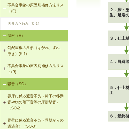
不具合事象の原因別補修方法リス
２．床・
ト(C)
生、足場
天井のたわみ（C-1）
屋根（R）
３．仕上
勾配屋根の変形（はがれ、ずれ、
浮き）(R-1)
４．野縁
不具合事象の原因別補修方法リス
R-1-101 むな木の交換
ト(R)
R-1-102 母屋の増設
騒音（SO）
勾配屋根の変形（はがれ、ずれ、浮
５．仕上
き）（R-1）
R-1-103 小屋束の増設
工
界床に係る遮音不良（椅子の移動
音や物の落下音等の床衝撃音）
R-1-104 たる木の交換
（SO-2）
６．最終
R-1-105 たる木の添木補強
界壁に係る遮音不良（界壁からの
SO-2-501 軽量床衝撃音に対する遮
透過音）（SO-3）
音性能のあるフローリング材（床下
R-1-106 たる木、下地板のレベルの