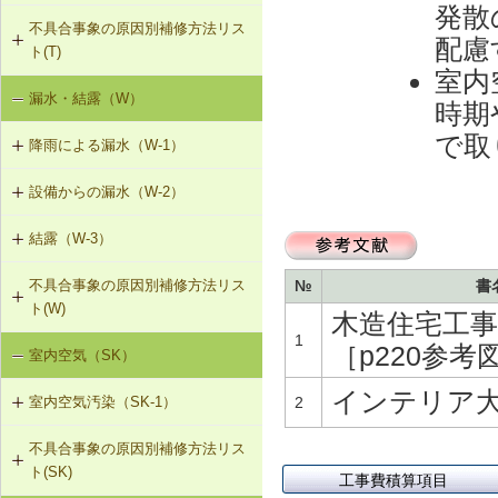
（I-2）
発散
搬を防止する措置
不具合事象の原因別補修方法リス
T-1-001 丁番の取付け調整
配慮
ト(T)
室内
T-1-002 丁番の取替え
漏水・結露（W）
建具の開閉不良（T-1）
時期
T-1-003 ラッチボルト受金物の調整
で取
降雨による漏水（W-1）
T-1-004 錠の取替え
設備からの漏水（W-2）
W-1-501 けらば水切の再施工
T-1-005 戸車の調整・取替え
結露（W-3）
W-2-001 混合水栓の接続部品の交換
W-1-502 軒先水切・軒どいの再施工
T-1-006 建具の反直し・取替え
不具合事象の原因別補修方法リス
№
書
W-3-001 防露型の便器・ロータンク
W-2-002 給湯配管の取替え、再固定
W-1-503 棟部下地及びシーリング材
ト(W)
に交換
の再施工
木造住宅工事
T-1-007 敷居のレベル調整
W-2-003 給水・給湯配管接続部のガ
1
［p220参考図
室内空気（SK）
降雨による漏水（W-1）
W-3-002 結露受、結露排水口の追加
スケット交換
W-1-504 下ぶき材（二重張り）と谷
T-1-008 建具上桟削り調整
板の再施工
インテリア大
室内空気汚染（SK-1）
2
設備からの漏水（W-2）
W-3-003 熱交換型換気扇の設置
W-2-004 継手の交換
T-1-009 建具枠の取替え
W-1-505 開口部材取付け部のシーリ
不具合事象の原因別補修方法リス
SK-1-001 給排気口の位置の変更
結露（W-3）
W-3-004 湿度連動型換気扇の設置
ング再施工
W-2-005 大便器と排水配管接続部の
ト(SK)
取付け直し
工事費積算項目