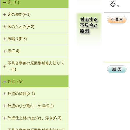
る。
床（F）
基礎の沈下（K-1）
K-1-103 布基礎底盤の拡大（基礎の
K-2-503 打直し工法
床の傾斜(F-1)
基礎のひび割れ・欠損（K-2）
天端レベル調整）
K-2-504 増し打ち補修
床のたわみ(F-2)
F-1-101 柱による梁の補強
K-1-104 土台をジャッキアップのう
え、土台と基礎の間にモルタル充填
K-2-601 Uカットシール材充填工法
床鳴り(F-3)
F-2-101 根太の交換
F-1-102 溝形鋼による梁の補強
K-1-105 土台をジャッキアップのう
K-2-602 シール工法
床(F-4)
F-3-101 下地合板の留付け直し
F-2-102 下地合板の張替え（根太を
F-1-103 H形鋼による梁の補強
え、基礎天端レベル調整
含む）
K-2-603 モルタルの塗替え
不具合事象の原因別補修方法リス
F-4-001 ビニル床シートの張替え
F-3-102 床鳴りの補修
F-1-104 添え梁による梁の補強
K-1-501 基礎をジャッキアップのう
ト(F)
え、鋼管圧入工法
F-4-002 カーペットの張替え
F-1-105 添え梁による梁の補強（側
外壁（G）
床の傾斜（F-1）
面）
K-1-502 基礎をジャッキアップのう
F-4-501 フローリングの張替え
え、耐圧版工法
外壁の傾斜(G-1)
床のたわみ（F-2）
F-1-106 梁の交換
K-1-503 グラウト注入工法
外壁のひび割れ・欠損(G-2)
G-1-101 柱の交換
床鳴り（F-3）
F-1-107 梁と柱の仕口部分を添え柱
により補強
外壁仕上材のはがれ、浮き(G-3)
G-2-101 モルタル塗替え（下地込
G-1-102 耐力壁（筋かい）の新設
み）
F-1-108 梁と柱の仕口部分を受け金