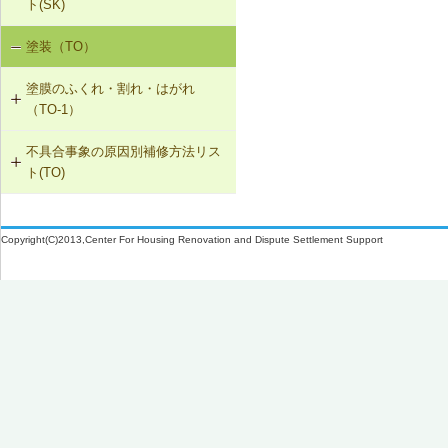
ト(SK)
取付け直し
SK-1-002 ダクトの増設
W-1-305 ドレンの取付け直し（アス
W-3-005 換気扇連動給気口の設置
塗装（TO）
室内空気の汚染（SK-1）
ファルト防水）
W-2-006 給水配管ルートの変更
SK-1-004 通気措置を講じた建具へ
W-3-006 給水配管・排水配管等の防
塗膜のふくれ・割れ・はがれ
の交換
露被覆
W-1-306 配管再固定の上、シーリン
W-2-007 洗濯機防水パン・トラップ
（TO-1）
グ材の打替え
の取付け直し
SK-1-005 通気止め・気密層の設置
W-3-301 断熱材の不連続部分の補修
不具合事象の原因別補修方法リス
TO-1-001 外壁の塗料の塗替え(コン
W-1-307 屋上開口部回りのシーリン
W-2-301 腐食を発生させない管・継
ト(TO)
クリート系下地)
SK-1-003 換気ファンの交換
グ材の打替え
手の組合せに取替え
塗膜のふくれ・割れ・はがれ（TO-
TO-1-002 外壁の塗料の塗替え(金属
C-2-001 天井仕上材の張替え
W-1-308 水切り板の取付け
W-2-302 排水配管を耐食性の良い配
1）
下地)
Copyright(C)2013,Center For Housing Renovation and Dispute Settlement Support
管に取替え
F-4-701 フローリングの張替え
W-1-309 外部建具の取付け直し
TO-1-003 外壁の仕上塗材の塗替え
(コンクリート系下地)
N-2-001 仕上材の張替え（内壁部）
W-1-310 打継ぎ部のシーリング材の
打替え
TO-1-004 屋根の塗料の塗替え(金属
下地)
W-1-311 ひび割れ補修の上、塗膜防
水
TO-1-005 屋根の塗料の塗替え(スレ
ート下地)
W-1-312 手すりの取付け直し