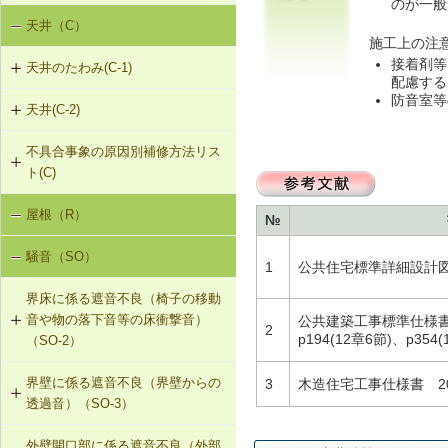
のが一般
天井（C）
内壁の傾斜（N-1）
G-2-307 タイル張替え工法
施工上の注
接着剤等
天井のたわみ(C-1)
G-2-308 アンカーピンニング工法
配慮する
防音室等
天井(C-2)
C-1-701 天井下地材・仕上材の張替
G-2-309 注入口付アンカーピンニン
え
グ工法
不具合事象の原因別補修方法リス
C-2-001 天井仕上材の張替え
ト(C)
G-2-310 ひび割れの進行防止
屋根（R）
天井のたわみ（C-1）
№
G-2-311 塗装・吹付け直し
騒音（SO）
1
公共住宅標準詳細設計図集
G-2-312 外壁の張替え（ＡＬＣパネ
ル）
界床に係る遮音不良（椅子の移動
音や物の落下音等の床衝撃音）
公共建築工事標準仕様書（
2
G-2-313 注入口付アンカーピンニン
p194(12章6節)、p
（SO-2）
グエポキシ樹脂注入タイル固定工法
界壁に係る遮音不良（界壁からの
3
木造住宅工事仕様書 2023
SO-2-301 軽量床衝撃音に対する遮
G-2-701 シール工法（ALCパネル）
透過音）（SO-3）
音性能のある乾式二重床への交換
G-2-702 Uカットモルタル充填工法
外壁開口部に係る遮音不良（外部
SO-3-301 せっこうボード直張り工