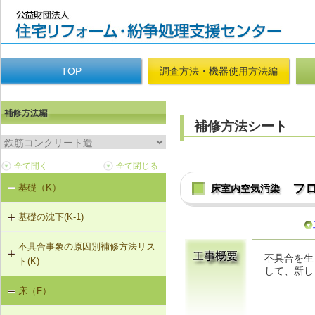
TOP
調査方法・機器使用方法編
補修方法シート
フ
基礎（K）
床室内空気汚染
基礎の沈下(K-1)
不具合事象の原因別補修方法リス
K-1-702 耐圧版工法
不具合を生
ト(K)
して、新し
K-1-703 グラウト注入工法
床（F）
基礎の沈下（K-1）
K-1-704 アンダーピニング工法