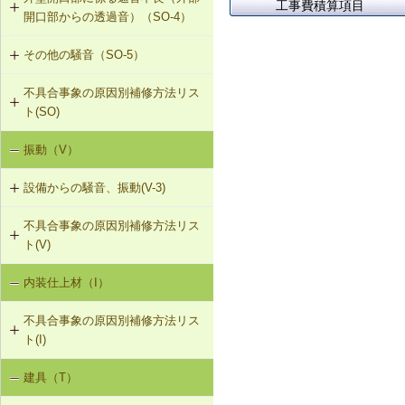
SO-2-302 軽量床衝撃音に対する遮
工事費積算項目
（ALCパネル）
開口部からの透過音）（SO-4）
法の空げき部分へのモルタル充填
音性能のある直張り床への交換
G-2-703 Uカットシール材充填工法
その他の騒音（SO-5）
SO-4-301 遮音性能のある外部建具
SO-3-302 コンセントボックスが対
（ALCパネル）
への交換
面する位置にあるRC造の界壁の補修
不具合事象の原因別補修方法リス
SO-5-301 弾力性のあるビニル床シ
ト(SO)
G-2-704 欠損部充填工法（ALCパネ
ート材への交換
SO-3-303 断熱材の折り返し部分に
ル）
せっこうボード直張り工法を採用し
振動（V）
界床に係る遮音不良（床歩行音等の
SO-5-302 バルコニー手すりの風騒
たRC造の界壁の補修
床衝撃音）（SO-1）
音（笛吹き音）を防止する補助部材
設備からの騒音、振動(V-3)
の設置
界床に係る遮音不良（椅子の移動音
不具合事象の原因別補修方法リス
V-3-001 換気扇・ダクト等の交換工
や物の落下音等の床衝撃音）（SO-
ト(V)
事
2）
内装仕上材（I）
床振動（V-1）
V-3-002 水栓の取付け直し
界壁に係る遮音不良（界壁からの透
過音）（SO-3）
不具合事象の原因別補修方法リス
水平振動（V-2）
V-3-003 器具用通気弁の取付け
ト(I)
外壁開口部に係る遮音不良（外部開
設備からの騒音、振動（V-3）
口部からの透過音）（SO-4）
V-3-004 遮音性能のある換気フード
建具（T）
内装仕上材の汚損（I-1）
への交換
その他の騒音（SO-5）