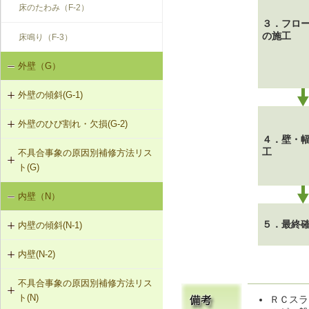
床のたわみ（F-2）
３．フロ
の施工
床鳴り（F-3）
外壁（G）
外壁の傾斜(G-1)
外壁のひび割れ・欠損(G-2)
G-1-304 壁の打直し補修（耐力壁
４．壁・
等）
工
不具合事象の原因別補修方法リス
G-2-301 樹脂注入工法
ト(G)
G-1-305 壁表層面の打直し補修
G-2-302 Uカットシール材充填工法
内壁（N）
外壁の傾斜（G-1）
G-1-306 壁の構造スリットの補修
（非耐力壁）
G-2-303 シール工法
５．最終
内壁の傾斜(N-1)
外壁のひび割れ・欠損（モルタル・
タイル張り）（G-2）
G-2-304 充填工法
内壁(N-2)
N-1-001 下地材・仕上材の取替え
（内壁部）
外壁のひび割れ・欠損（ALCパネ
G-2-305 躯体改修工法
不具合事象の原因別補修方法リス
N-2-001 仕上材の張替え（内壁部）
ル）（G-2）
ト(N)
ＲＣスラ
G-2-306 打直し工法