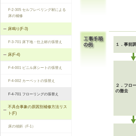
F-2-305 セルフレベリング材による
床の補修
床鳴り(F-3)
F-3-701 床下地・仕上材の張替え
１．事前
床(F-4)
F-4-001 ビニル床シートの張替え
F-4-002 カーペットの張替え
２．フロ
の撤去
F-4-701 フローリングの張替え
不具合事象の原因別補修方法リス
ト(F)
床の傾斜（F-1）