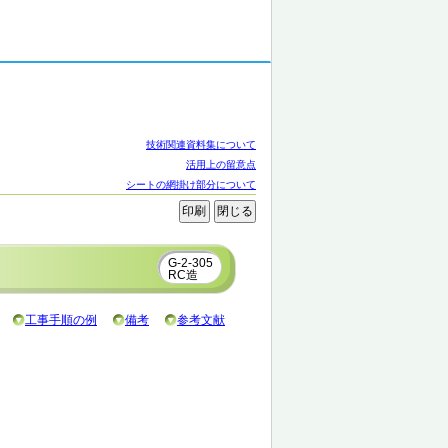
技術関連資料集について
活用上の留意点
シートの網掛け部分について
G-2-305
RC造
工事手順の例
備考
参考文献