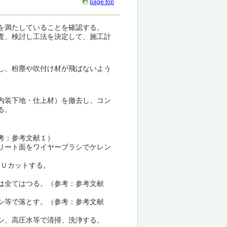
page top
を満たしていることを確認する。
査、検討し工法を決定して、施工計
し、粉塵や吹付け材が飛ばないよう
内装下地・仕上材）を撤去し、コン
る。
考：参考文献１）
リート面をワイヤーブラシでケレン
をＵカットする。
。
は全てはつる。（参考：参考文献
シ等で落とす。（参考：参考文献
シ、高圧水等で清掃、洗浄する。