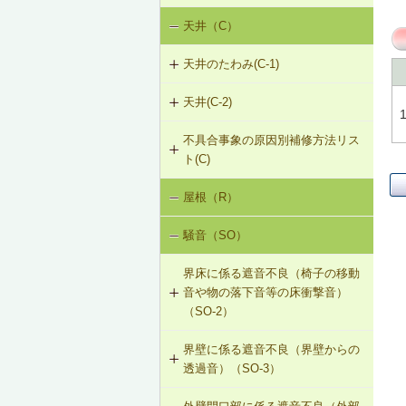
天井（C）
内壁の傾斜（N-1）
天井のたわみ(C-1)
天井(C-2)
C-1-701 天井下地材・仕上材の張替
え
不具合事象の原因別補修方法リス
C-2-001 天井仕上材の張替え
ト(C)
屋根（R）
天井のたわみ（C-1）
騒音（SO）
界床に係る遮音不良（椅子の移動
音や物の落下音等の床衝撃音）
（SO-2）
界壁に係る遮音不良（界壁からの
SO-2-301 軽量床衝撃音に対する遮
透過音）（SO-3）
音性能のある乾式二重床への交換