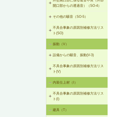
外壁開口部に係る遮音不良（外部
SO-3-301 せっこうボード直張り工
SO-2-302 軽量床衝撃音に対する遮
開口部からの透過音）（SO-4）
法の空げき部分へのモルタル充填
音性能のある直張り床への交換
その他の騒音（SO-5）
SO-4-301 遮音性能のある外部建具
SO-3-302 コンセントボックスが対
への交換
面する位置にあるRC造の界壁の補修
不具合事象の原因別補修方法リス
SO-5-301 弾力性のあるビニル床シ
ト(SO)
ート材への交換
SO-3-303 断熱材の折り返し部分に
せっこうボード直張り工法を採用し
振動（V）
界床に係る遮音不良（床歩行音等の
SO-5-302 バルコニー手すりの風騒
たRC造の界壁の補修
床衝撃音）（SO-1）
音（笛吹き音）を防止する補助部材
設備からの騒音、振動(V-3)
の設置
界床に係る遮音不良（椅子の移動音
不具合事象の原因別補修方法リス
V-3-001 換気扇・ダクト等の交換工
や物の落下音等の床衝撃音）（SO-
ト(V)
事
2）
内装仕上材（I）
床振動（V-1）
V-3-002 水栓の取付け直し
界壁に係る遮音不良（界壁からの透
過音）（SO-3）
不具合事象の原因別補修方法リス
水平振動（V-2）
V-3-003 器具用通気弁の取付け
ト(I)
外壁開口部に係る遮音不良（外部開
設備からの騒音、振動（V-3）
口部からの透過音）（SO-4）
V-3-004 遮音性能のある換気フード
建具（T）
内装仕上材の汚損（I-1）
への交換
その他の騒音（SO-5）