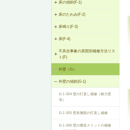
床の傾斜(F-1)
床のたわみ(F-2)
F-1-301 梁下への柱増設
床鳴り(F-3)
F-2-301 スラブ上面へのかすがい筋
F-1-304 梁の増打ち工法
埋め込み
床(F-4)
F-3-701 床下地・仕上材の張替え
F-1-305 片持ちスラブ下面への鉄骨
F-2-302 スラブ下面への鋼板張付け
梁増設
不具合事象の原因別補修方法リス
F-4-001 ビニル床シートの張替え
ト(F)
F-2-303 スラブ下面への連続繊維シ
F-4-002 カーペットの張替え
ート接着
外壁（G）
床の傾斜（F-1）
F-4-701 フローリングの張替え
F-2-304 スラブ下面への鉄骨小梁増
外壁の傾斜(G-1)
床のたわみ（F-2）
設
G-1-304 壁の打直し補修（耐力壁
床鳴り（F-3）
F-2-305 セルフレベリング材による
等）
床の補修
G-1-305 壁表層面の打直し補修
G-1-306 壁の構造スリットの補修