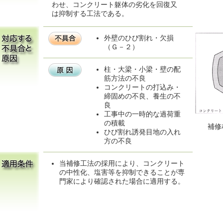
わせ、コンクリート躯体の劣化を回復又
は抑制する工法である。
外壁のひび割れ・欠損
（Ｇ－２）
柱・大梁・小梁・壁の配
筋方法の不良
コンクリートの打込み・
締固めの不良、養生の不
良
工事中の一時的な過荷重
の積載
補修
ひび割れ誘発目地の入れ
方の不良
当補修工法の採用により、コンクリート
の中性化、塩害等を抑制できることが専
門家により確認された場合に適用する。