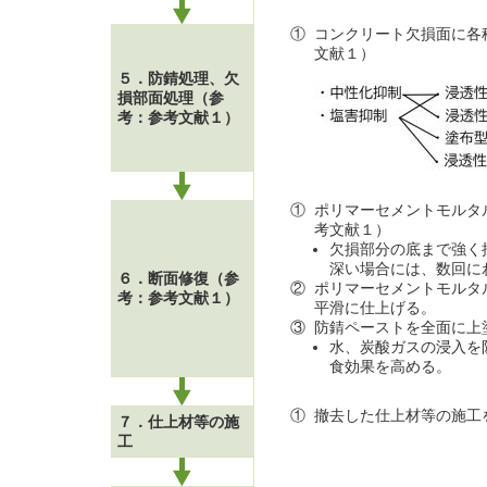
①
コンクリート欠損面に各
文献１）
５．防錆処理、欠
損部面処理（参
考：参考文献１）
①
ポリマーセメントモルタ
考文献１）
欠損部分の底まで強く
深い場合には、数回に
６．断面修復（参
②
ポリマーセメントモルタ
考：参考文献１）
平滑に仕上げる。
③
防錆ペーストを全面に上
水、炭酸ガスの浸入を
食効果を高める。
①
撤去した仕上材等の施工
７．仕上材等の施
工