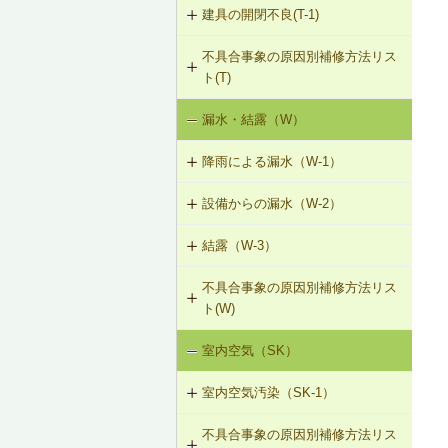
建具の開閉不良(T-1)
内装仕上材のひび割れ、はがれ等
V-3-005 駐輪機からの音・振動の伝
（I-2）
搬を防止する措置
不具合事象の原因別補修方法リス
T-1-001 丁番の取付け調整
ト(T)
V-3-301 給水管からの音・振動の伝
T-1-002 丁番の取替え
搬を防止する措置（水撃防止器の設
漏水・結露（W）
建具の開閉不良（T-1）
置）
T-1-003 ラッチボルト受金物の調整
降雨による漏水（W-1）
V-3-302 排水管からの音・振動の伝
T-1-004 錠の取替え
搬を防止する措置
設備からの漏水（W-2）
W-1-301 パラペット笠木の補修
T-1-005 戸車の調整・取替え
V-3-303 排水ポンプからの音・振動
結露（W-3）
W-2-001 混合水栓の接続部品の交換
W-1-302 パラペットの打直し、防水
の伝搬を防止する措置
層の再施工（アスファルト防水・改
T-1-006 建具の反直し・取替え
不具合事象の原因別補修方法リス
W-3-001 防露型の便器・ロータンク
質アスファルトシート防水）
W-2-002 給湯配管の取替え、再固定
V-3-304 大便器からの音・振動の伝
ト(W)
に交換
T-1-007 敷居のレベル調整
搬を防止する措置
W-1-303 パラペットの水切り設置、
W-2-003 給水・給湯配管接続部のガ
室内空気（SK）
降雨による漏水（W-1）
W-3-002 結露受、結露排水口の追加
防水層立上り部の再施工（アスファ
スケット交換
T-1-008 建具上桟削り調整
V-3-305 防振構造の自動ドアへの交
ルト防水）
換
室内空気汚染（SK-1）
設備からの漏水（W-2）
W-3-003 熱交換型換気扇の設置
W-2-004 継手の交換
T-1-009 建具枠の取替え
W-1-304 防水層平場の再施工（アス
不具合事象の原因別補修方法リス
SK-1-001 給排気口の位置の変更
結露（W-3）
ファルト系保護防水）
W-3-004 湿度連動型換気扇の設置
W-2-005 大便器と排水配管接続部の