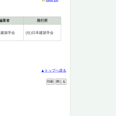
page top
編著者
発行所
本建築学会
(社)日本建築学会
▲トップへ戻る