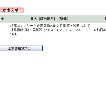
№
書名［該当箇所］（監修）
鉄筋コンクリート造建築物の耐久性調査・診断および
1
補修指針(案)・同解説［p104～112，116～120，
(社)日
163］
工事費積算項目