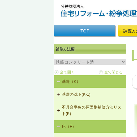
TOP
調査方
基礎（K）
基礎の沈下(K-1)
不具合事象の原因別補修方法リス
K-1-702 耐圧版工法
ト(K)
K-1-703 グラウト注入工法
床（F）
基礎の沈下（K-1）
K-1-704 アンダーピニング工法