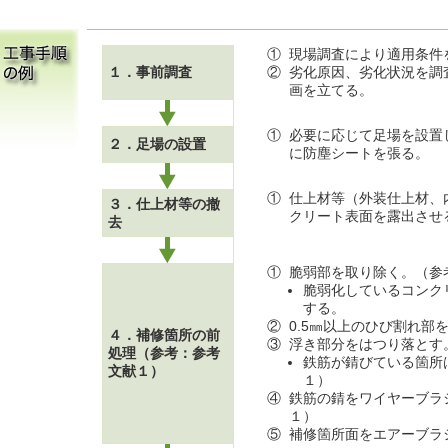
①
現場調査により適用条件
１．事前調査
②
劣化原因、劣化状況を調
画を立てる。
①
必要に応じて足場を設置
２．足場の設置
に防塵シートを張る。
①
仕上材等（外装仕上材、
３．仕上材等の撤
クリート表面を露出させ
去
①
脆弱部を取り除く。（参
脆弱化しているコンク
する。
②
0.5㎜以上のひび割れ部
４．補修箇所の前
③
浮き部分をはつり落とす
処理（参考：参考
鉄筋が錆びている箇所
文献１）
１）
④
鉄筋の錆をワイヤーブラ
１）
⑤
補修箇所面をエアーブラ