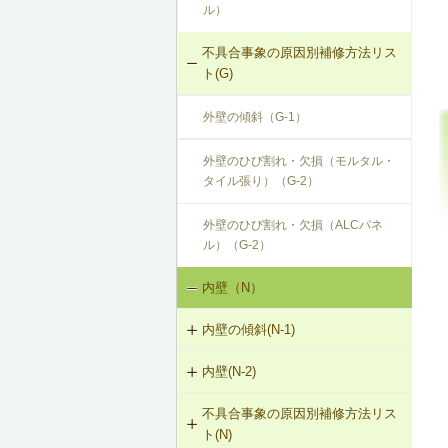
ル）
不具合事象の原因別補修方法リス
ト(G)
外壁の傾斜（G-1）
外壁のひび割れ・欠損（モルタル・
タイル張り）（G-2）
外壁のひび割れ・欠損（ALCパネ
ル）（G-2）
内壁（N）
内壁の傾斜(N-1)
内壁(N-2)
N-1-001 下地材・仕上材の取替え
（内壁部）
不具合事象の原因別補修方法リス
N-2-001 仕上材の張替え（内壁部）
ト(N)