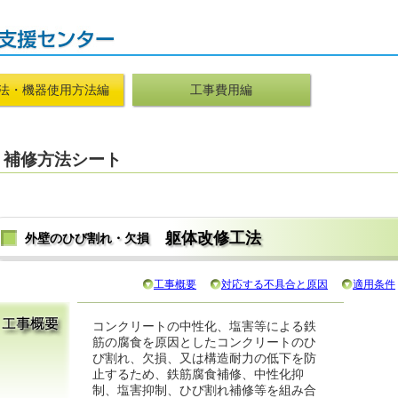
法・機器使用方法編
工事費用編
補修方法シート
躯体改修工法
外壁のひび割れ・欠損
工事概要
対応する不具合と原因
適用条件
コンクリートの中性化、塩害等による鉄
筋の腐食を原因としたコンクリートのひ
び割れ、欠損、又は構造耐力の低下を防
止するため、鉄筋腐食補修、中性化抑
制、塩害抑制、ひび割れ補修等を組み合