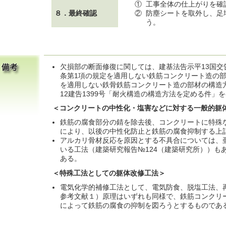
①
工事全体の仕上がりを確
８．最終確認
②
防塵シートを取外し、足
う。
欠損部の断面修復に関しては、建基法告示平13国交告
条第1項の規定を適用しない鉄筋コンクリート造の部
を適用しない鉄骨鉄筋コンクリート造の部材の構造
12建告1399号「耐火構造の構造方法を定める件」
＜コンクリートの中性化・塩害などに対する一般的躯
鉄筋の腐食部分の錆を除去後、コンクリートに特殊
により、以後の中性化防止と鉄筋の腐食抑制する上
アルカリ骨材反応を原因とする不具合については、
いる工法（建築研究報告№124（建築研究所））も
ある。
＜特殊工法としての躯体改修工法＞
電気化学的補修工法として、電気防食、脱塩工法、
参考文献１）原理はいずれも同様で、鉄筋コンクリ
によって鉄筋の腐食の抑制を図ろうとするものであ