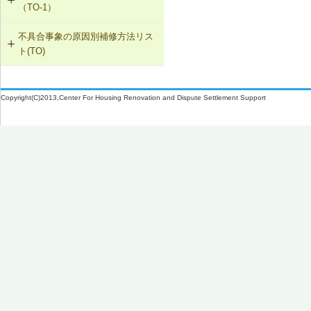
（TO-1）
SK-1-005 通気止め・気密層の設置
不具合事象の原因別補修方法リス
TO-1-001 外壁の塗料の塗替え(コン
ト(TO)
クリート系下地)
SK-1-003 換気ファンの交換
塗膜のふくれ・割れ・はがれ（TO-
TO-1-002 外壁の塗料の塗替え(金属
C-2-001 天井仕上材の張替え
1）
下地)
Copyright(C)2013,Center For Housing Renovation and Dispute Settlement Support
F-4-701 フローリングの張替え
TO-1-003 外壁の仕上塗材の塗替え
(コンクリート系下地)
N-2-001 仕上材の張替え（内壁部）
TO-1-004 屋根の塗料の塗替え(金属
下地)
TO-1-005 屋根の塗料の塗替え(スレ
ート下地)