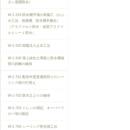
タン塗膜防水）
W-1-324 防水層平場の再施工（かぶ
せ工法・保護層、防水層非撤去）
（アスファルト防水・改質アスファ
ルトシート防水）
W-1-325 樹脂注入止水工法
W-1-326 屋上緑化土壌面と防水層端
部の距離の確保
W-1-701 配管外壁貫通部回りのシー
リング材の打替え
W-1-702 防水立上りの確保
W-1-703 ドレンの増設、オーバーフ
ロー管の新設
W-1-704 シーリング再充填工法