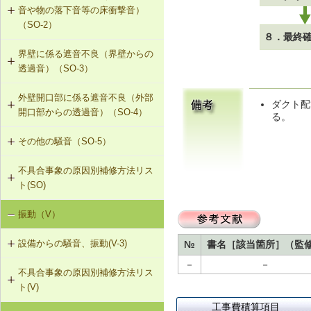
音や物の落下音等の床衝撃音）
G-2-313 注入口付アンカーピンニン
（SO-2）
グエポキシ樹脂注入タイル固定工法
８．最終
界壁に係る遮音不良（界壁からの
SO-2-301 軽量床衝撃音に対する遮
G-2-701 シール工法（ALCパネル）
透過音）（SO-3）
音性能のある乾式二重床への交換
G-2-702 Uカットモルタル充填工法
外壁開口部に係る遮音不良（外部
SO-3-301 せっこうボード直張り工
SO-2-302 軽量床衝撃音に対する遮
ダクト配
（ALCパネル）
開口部からの透過音）（SO-4）
法の空げき部分へのモルタル充填
音性能のある直張り床への交換
る。
G-2-703 Uカットシール材充填工法
その他の騒音（SO-5）
SO-4-301 遮音性能のある外部建具
SO-3-302 コンセントボックスが対
（ALCパネル）
への交換
面する位置にあるRC造の界壁の補修
不具合事象の原因別補修方法リス
SO-5-301 弾力性のあるビニル床シ
ト(SO)
G-2-704 欠損部充填工法（ALCパネ
ート材への交換
SO-3-303 断熱材の折り返し部分に
ル）
せっこうボード直張り工法を採用し
振動（V）
界床に係る遮音不良（床歩行音等の
SO-5-302 バルコニー手すりの風騒
たRC造の界壁の補修
床衝撃音）（SO-1）
音（笛吹き音）を防止する補助部材
設備からの騒音、振動(V-3)
№
書名［該当箇所］（監
の設置
界床に係る遮音不良（椅子の移動音
－
－
不具合事象の原因別補修方法リス
V-3-001 換気扇・ダクト等の交換工
や物の落下音等の床衝撃音）（SO-
ト(V)
事
2）
工事費積算項目