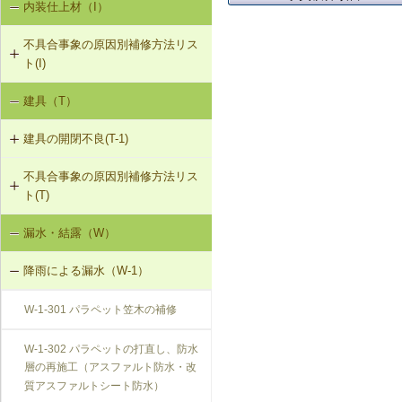
内装仕上材（I）
床振動（V-1）
V-3-002 水栓の取付け直し
界壁に係る遮音不良（界壁からの透
過音）（SO-3）
不具合事象の原因別補修方法リス
水平振動（V-2）
V-3-003 器具用通気弁の取付け
ト(I)
外壁開口部に係る遮音不良（外部開
設備からの騒音、振動（V-3）
口部からの透過音）（SO-4）
V-3-004 遮音性能のある換気フード
建具（T）
内装仕上材の汚損（I-1）
への交換
その他の騒音（SO-5）
建具の開閉不良(T-1)
内装仕上材のひび割れ、はがれ等
V-3-005 駐輪機からの音・振動の伝
（I-2）
搬を防止する措置
不具合事象の原因別補修方法リス
T-1-001 丁番の取付け調整
ト(T)
V-3-301 給水管からの音・振動の伝
T-1-002 丁番の取替え
搬を防止する措置（水撃防止器の設
漏水・結露（W）
建具の開閉不良（T-1）
置）
T-1-003 ラッチボルト受金物の調整
降雨による漏水（W-1）
V-3-302 排水管からの音・振動の伝
T-1-004 錠の取替え
搬を防止する措置
W-1-301 パラペット笠木の補修
T-1-005 戸車の調整・取替え
V-3-303 排水ポンプからの音・振動
W-1-302 パラペットの打直し、防水
の伝搬を防止する措置
層の再施工（アスファルト防水・改
T-1-006 建具の反直し・取替え
質アスファルトシート防水）
V-3-304 大便器からの音・振動の伝