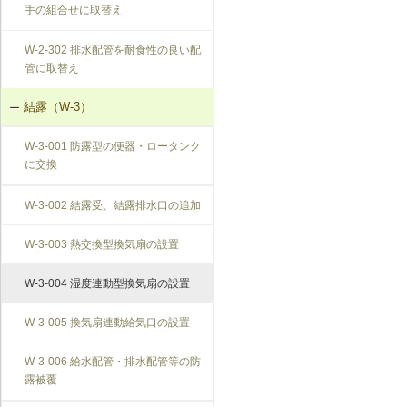
手の組合せに取替え
W-2-302 排水配管を耐食性の良い配
管に取替え
結露（W-3）
W-3-001 防露型の便器・ロータンク
に交換
W-3-002 結露受、結露排水口の追加
W-3-003 熱交換型換気扇の設置
W-3-004 湿度連動型換気扇の設置
W-3-005 換気扇連動給気口の設置
W-3-006 給水配管・排水配管等の防
露被覆