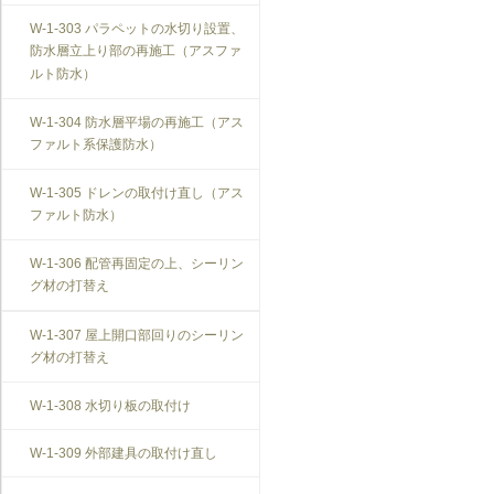
T-1-007 敷居のレベル調整
搬を防止する措置
W-1-303 パラペットの水切り設置、
防水層立上り部の再施工（アスファ
T-1-008 建具上桟削り調整
V-3-305 防振構造の自動ドアへの交
ルト防水）
換
T-1-009 建具枠の取替え
W-1-304 防水層平場の再施工（アス
ファルト系保護防水）
W-1-305 ドレンの取付け直し（アス
ファルト防水）
W-1-306 配管再固定の上、シーリン
グ材の打替え
W-1-307 屋上開口部回りのシーリン
グ材の打替え
W-1-308 水切り板の取付け
W-1-309 外部建具の取付け直し