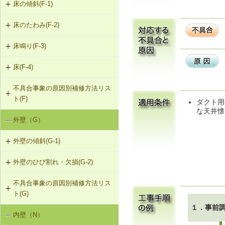
床の傾斜(F-1)
床のたわみ(F-2)
F-1-301 梁下への柱増設
床鳴り(F-3)
F-2-301 スラブ上面へのかすがい筋
F-1-304 梁の増打ち工法
埋め込み
床(F-4)
F-3-701 床下地・仕上材の張替え
F-1-305 片持ちスラブ下面への鉄骨
F-2-302 スラブ下面への鋼板張付け
梁増設
不具合事象の原因別補修方法リス
F-4-001 ビニル床シートの張替え
ト(F)
F-2-303 スラブ下面への連続繊維シ
ダクト用
な天井懐
F-4-002 カーペットの張替え
ート接着
外壁（G）
床の傾斜（F-1）
F-4-701 フローリングの張替え
F-2-304 スラブ下面への鉄骨小梁増
外壁の傾斜(G-1)
床のたわみ（F-2）
設
外壁のひび割れ・欠損(G-2)
G-1-304 壁の打直し補修（耐力壁
床鳴り（F-3）
F-2-305 セルフレベリング材による
等）
床の補修
不具合事象の原因別補修方法リス
G-2-301 樹脂注入工法
ト(G)
G-1-305 壁表層面の打直し補修
G-2-302 Uカットシール材充填工法
１．事前
内壁（N）
外壁の傾斜（G-1）
G-1-306 壁の構造スリットの補修