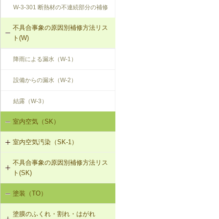
W-3-301 断熱材の不連続部分の補修
不具合事象の原因別補修方法リス
ト(W)
降雨による漏水（W-1）
設備からの漏水（W-2）
結露（W-3）
室内空気（SK）
室内空気汚染（SK-1）
不具合事象の原因別補修方法リス
SK-1-001 給排気口の位置の変更
ト(SK)
SK-1-002 ダクトの増設
塗装（TO）
室内空気の汚染（SK-1）
SK-1-004 通気措置を講じた建具へ
塗膜のふくれ・割れ・はがれ
の交換