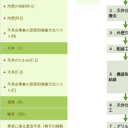
（非耐力壁）
G-2-303 シール工法
内壁の傾斜(N-1)
外壁のひび割れ・欠損（モルタル・
２．天井
タイル張り）（G-2）
G-2-304 充填工法
撤去
内壁(N-2)
N-1-001 下地材・仕上材の取替え
（内壁部）
外壁のひび割れ・欠損（ALCパネ
G-2-305 躯体改修工法
不具合事象の原因別補修方法リス
N-2-001 仕上材の張替え（内壁部）
ル）（G-2）
３．外壁
ト(N)
G-2-306 打直し工法
天井（C）
４．配線
内壁の傾斜（N-1）
G-2-307 タイル張替え工法
天井のたわみ(C-1)
G-2-308 アンカーピンニング工法
天井(C-2)
C-1-701 天井下地材・仕上材の張替
５．機器
G-2-309 注入口付アンカーピンニン
え
結線
グ工法
不具合事象の原因別補修方法リス
C-2-001 天井仕上材の張替え
ト(C)
G-2-310 ひび割れの進行防止
屋根（R）
天井のたわみ（C-1）
６．天井
G-2-311 塗装・吹付け直し
工
騒音（SO）
G-2-312 外壁の張替え（ＡＬＣパネ
ル）
７．グリ
界床に係る遮音不良（椅子の移動