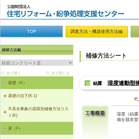
TOP
調査方法・機器使用方法編
補修方法シート
湿度連動型
基礎（K）
結露
基礎の沈下(K-1)
不具合事象の原因別補修方法リス
K-1-702 耐圧版工法
湿度（結露
ト(K)
扇を脱衣室
K-1-703 グラウト注入工法
床（F）
基礎の沈下（K-1）
K-1-704 アンダーピニング工法